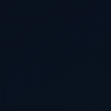
也是他的 热度
2024年4月14
xjunn
2026
常规赛冲刺 强
领先，抢断数也
库克被广厦队裁
xjunn
2025
2016-17赛
冠军的球队大家