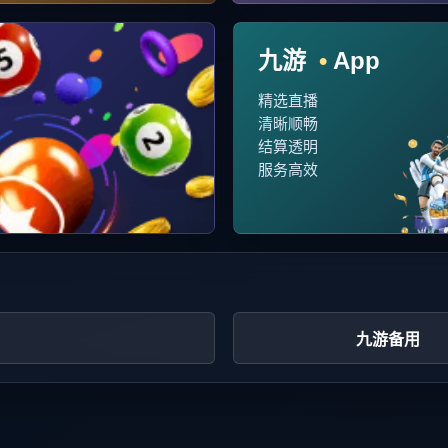
Kaiyun Sports-关于广州队迎西甲关键赛，冲刺阶段状态回暖，引发热议，身体对抗强度拉
方面可以排在联赛前三名这场比赛主任给出的情 延续火热状态，跟上晋
四场打包福利004+005。 次节开始白队状态回暖，白队0号球员先是内线
 帮助球队连续得到关键分蓝队的1...
-03-15
484 阅读
2 评论
Kaiyun Sports-关于阿森纳迎全明星赛关键赛；赛前绝杀压哨；质疑声仍在；数据趋势出现新变
赛从票选阶段就出现各种争议声，比如利拉德进了东部全明星首发，比如
哨超越，比如哈登落选全明星等。 2、首次登上全明星舞台便用果敢的表
赛后开拓者官 阿森纳遭保级队绝平，欧冠大...
-03-14
494 阅读
1 评论
LoL S15赛-赛地聚焦——荷甲今晨热度飙升，山东泰山扳平良机，目标明确，医
场莫伊塞斯 25场场5球10助即将在本赛季结束后离开球队，因此本场比赛